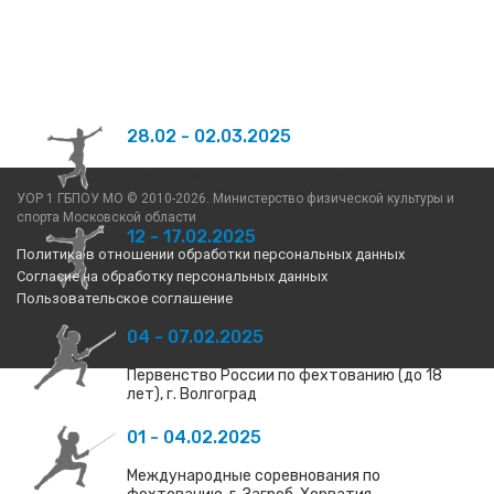
28.02 - 02.03.2025
Всероссийские соревнования Вологодские
узоры, Одиночное катание, г. Вологда
УОР 1 ГБПОУ МО © 2010-2026. Министерство физической культуры и
спорта Московской области
12 - 17.02.2025
Политика в отношении обработки персональных данных
Финал Кубка России Гран При России, г.
Согласие на обработку персональных данных
Красноярск
Пользовательское соглашение
04 - 07.02.2025
Первенство России по фехтованию (до 18
лет), г. Волгоград
01 - 04.02.2025
Международные соревнования по