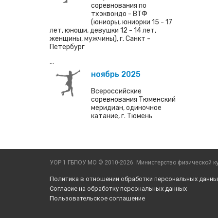
соревнования по
тхэквондо - ВТФ
(юниоры, юниорки 15 - 17
лет, юноши, девушки 12 - 14 лет,
женщины, мужчины), г. Санкт -
Петербург
...
ноябрь 2025
Всероссийские
соревнования Тюменский
меридиан, одиночное
катание, г. Тюмень
УОР 1 ГБПОУ МО © 2010-2026. Министерство физической ку
Политика в отношении обработки персональных данны
Согласие на обработку персональных данных
Пользовательское соглашение